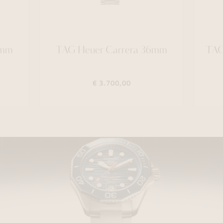
1mm
TAG Heuer Carrera 36mm
TAG
€ 3.700,00