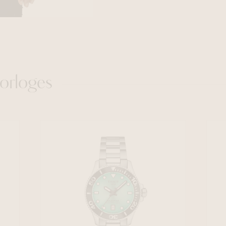
orloges