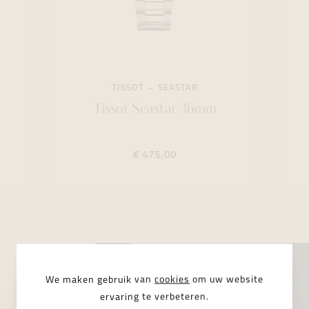
TISSOT
SEASTAR
Tissot Seastar 36mm
€ 475,00
We maken gebruik van
cookies
om uw website
ervaring te verbeteren.