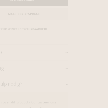
IN WINKELMAND
formeren
formeren
formeren
MAAK EEN AFSPRAAK
EKIJK WINKELBESCHIKBAARHEID
es
ng
hulp nodig?
n over dit product? Contacteer ons