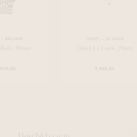
BALLADE
TISSOT
LE LOCLE
allade 39mm
Tissot Le Locle 29mm
.025,00
€ 945,00