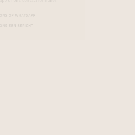
app of ons contactformulier.
 ONS OP WHATSAPP
ONS EEN BERICHT