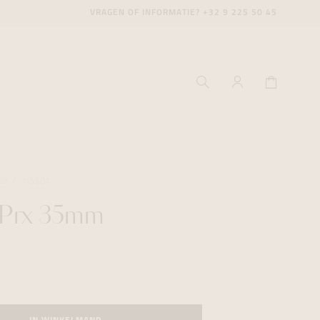
VRAGEN OF INFORMATIE?
+32 9 225 50 45
LY
TISSOT
 Prx 35mm
ecenter
ecenter
ecenter
icecenter
icecenter
icecenter
rken
rken
rken
n
n
n