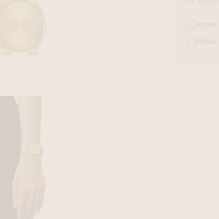
via Whats
STUUR
STUUR 