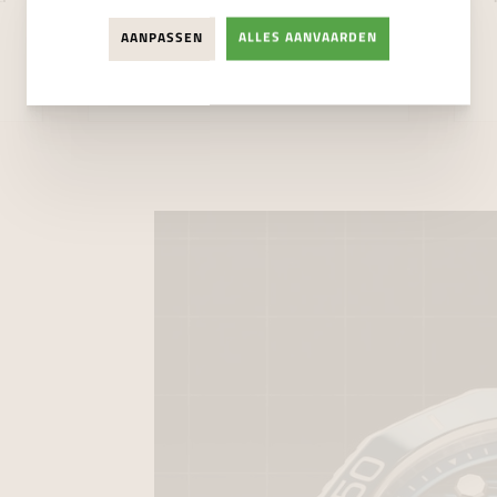
44mm
AANPASSEN
ALLES AANVAARDEN
€ 5.150,00