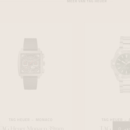
MEER VAN TAG HEUER
TAG HEUER
MONACO
TAG HEUER
TAG Heuer Monaco 39mm
TAG Heuer 
+3