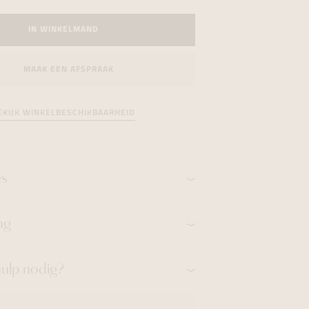
formeren
formeren
formeren
IN WINKELMAND
MAAK EEN AFSPRAAK
EKIJK WINKELBESCHIKBAARHEID
es
ng
hulp nodig?