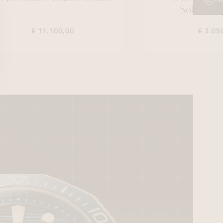
Solargra
€ 11.100,00
€ 3.05