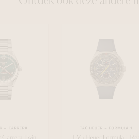
Ontdek ook deze andere h
R
CARRERA
TAG HEUER
FORMULA 1
 Carrera Twin
TAG Heuer Formula 1 Re