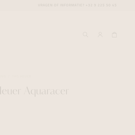
VRAGEN OF INFORMATIE?
+32 9 225 50 45
VING
TAG HEUER
euer Aquaracer
ecenter
ecenter
ecenter
icecenter
icecenter
icecenter
rken
rken
rken
n
n
n