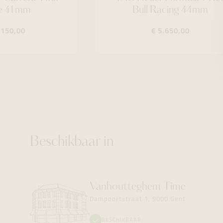
e 41mm
Bull Racing 44mm
.150,00
€ 5.650,00
Beschikbaar in
Vanhoutteghem
Time
Dampoortstraat 1, 9000 Gent
BESCHIKBAAR