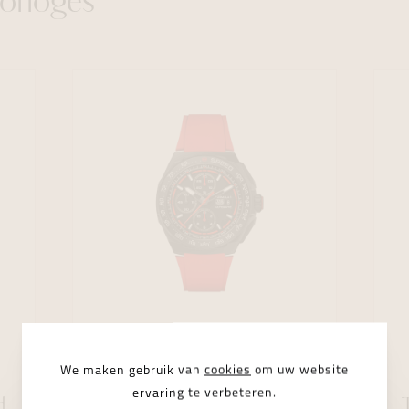
orloges
We maken gebruik van
cookies
om uw website
TAG HEUER
FORMULA 1
ervaring te verbeteren.
d
TAG Heuer Formula 1