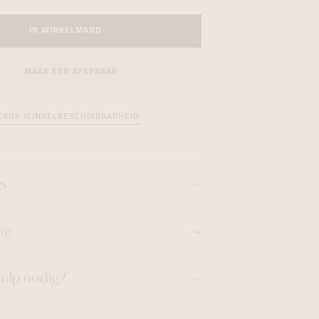
formeren
formeren
formeren
IN WINKELMAND
MAAK EEN AFSPRAAK
EKIJK WINKELBESCHIKBAARHEID
es
ng
hulp nodig?