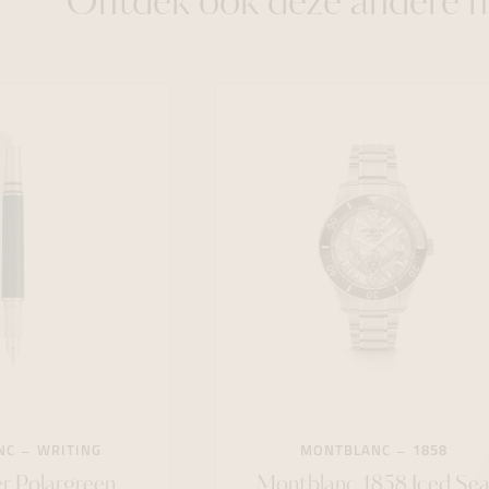
Ontdek ook deze andere h
NC
WRITING
MONTBLANC
1858
r Polargreen
Montblanc 1858 Iced Se