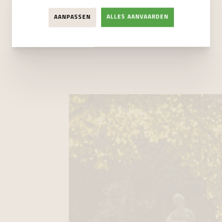
41mm
AANPASSEN
ALLES AANVAARDEN
€ 4.000,00