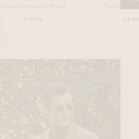
coated Legrand Ballpoint
Nicolas Rie
€ 540,00
€ 8.80