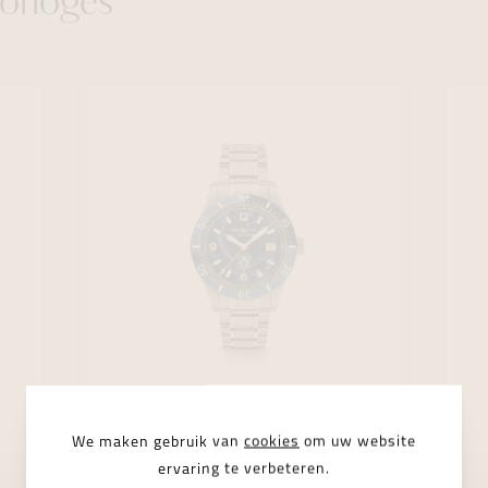
orloges
We maken gebruik van
cookies
om uw website
MONTBLANC
1858
ervaring te verbeteren.
a
Montblanc 1858 Iced Sea