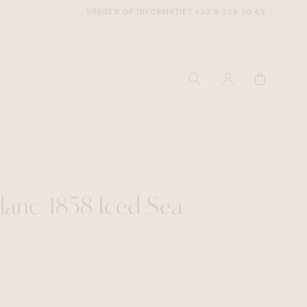
VRAGEN OF INFORMATIE?
+32 9 225 50 45
VING
MONTBLANC
anc 1858 Iced Sea
ecenter
ecenter
ecenter
icecenter
icecenter
icecenter
rken
rken
rken
n
n
n