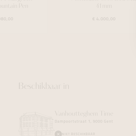
untain Pen
41mm
980,00
€ 4.000,00
Beschikbaar in
Vanhoutteghem
Time
Dampoortstraat 1, 9000 Gent
NIET BESCHIKBAAR