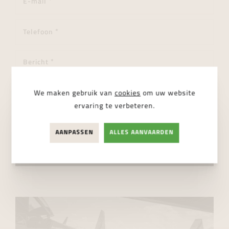
We maken gebruik van
cookies
om uw website
ervaring te verbeteren.
Ik ga akkoord met de
privacy regelgeving
AANPASSEN
ALLES AANVAARDEN
VERSTUUR BERICHT