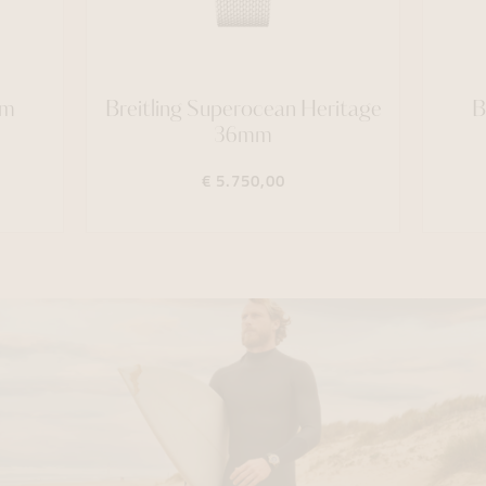
mm
Breitling Superocean Heritage
B
36mm
€ 5.750,00