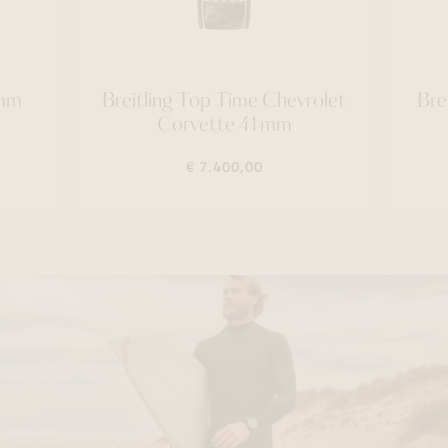
3mm
Breitling Top Time Chevrolet
Bre
Corvette 41mm
€ 7.400,00