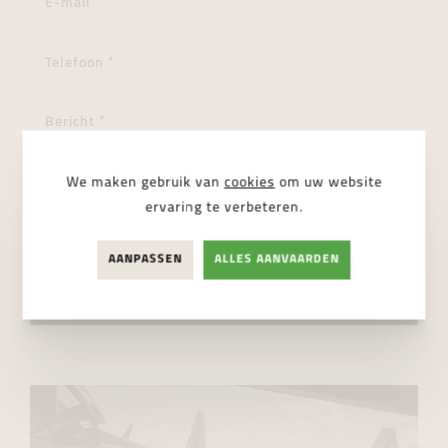
We maken gebruik van
cookies
om uw website
ervaring te verbeteren.
Ik ga akkoord met de
privacy regelgeving
AANPASSEN
ALLES AANVAARDEN
VERSTUUR BERICHT