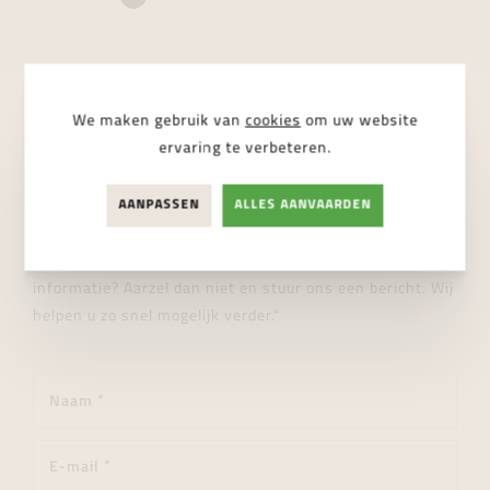
We maken gebruik van
cookies
om uw website
STUUR ONS EEN BERICHT
ervaring te verbeteren.
Wij helpen je graag verder!
AANPASSEN
ALLES AANVAARDEN
"Heeft u een vraag over dit product of wenst u meer
informatie? Aarzel dan niet en stuur ons een bericht. Wij
helpen u zo snel mogelijk verder."