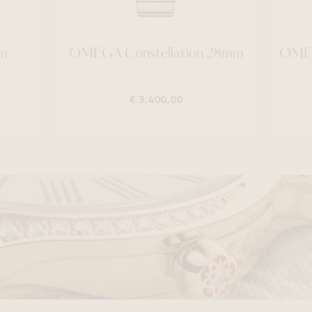
on
OMEGA Constellation 28mm
OMEG
€ 3.400,00