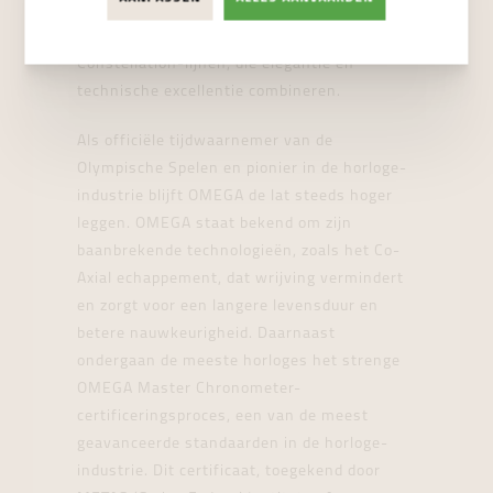
Seamaster-collectie, geliefd bij duikers en
avonturiers, en de stijlvolle De Ville en
Constellation-lijnen, die elegantie en
technische excellentie combineren.
Als officiële tijdwaarnemer van de
Olympische Spelen en pionier in de horloge-
industrie blijft OMEGA de lat steeds hoger
leggen. OMEGA staat bekend om zijn
baanbrekende technologieën, zoals het Co-
Axial echappement, dat wrijving vermindert
en zorgt voor een langere levensduur en
betere nauwkeurigheid. Daarnaast
ondergaan de meeste horloges het strenge
OMEGA Master Chronometer-
certificeringsproces, een van de meest
geavanceerde standaarden in de horloge-
industrie. Dit certificaat, toegekend door