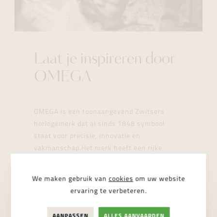
Laat je inspireren door
OMEGA
OMEGA is een toonaangevend Zwitsers
horlogemerk dat al sinds 1848 symbool
staat voor precisie, innovatie en
vakmanschap.Het merk heeft een rijke
geschiedenis in de lucht- en ruimtevaart,
met als hoogtepunt de legendarische
We maken gebruik van
cookies
om uw website
Speedmaster, het eerste horloge dat in 1969
ervaring te verbeteren.
op de maan werd gedragen. Naast de
iconische Speedmaster biedt OMEGA ook de
AANPASSEN
ALLES AANVAARDEN