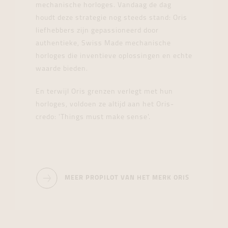
mechanische horloges. Vandaag de dag
houdt deze strategie nog steeds stand: Oris
liefhebbers zijn gepassioneerd door
authentieke, Swiss Made mechanische
horloges die inventieve oplossingen en echte
waarde bieden.
En terwijl Oris grenzen verlegt met hun
horloges, voldoen ze altijd aan het Oris-
credo: 'Things must make sense'.
MEER PROPILOT VAN HET MERK ORIS