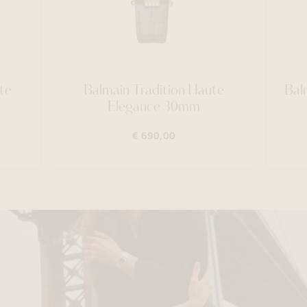
te
Balmain Tradition Haute
Bal
Elegance 30mm
€ 690,00