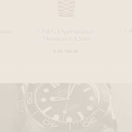
41mm
OMEGA Speedmaster
OM
Moonwatch 42mm
€ 20.700,00