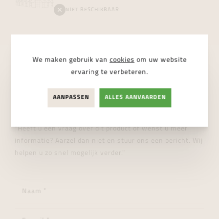
NIET BESCHIKBAAR
We maken gebruik van
cookies
om uw website
ervaring te verbeteren.
STUUR ONS EEN BERICHT
Wij helpen je graag verder!
AANPASSEN
ALLES AANVAARDEN
"Heeft u een vraag over dit product of wenst u meer
informatie? Aarzel dan niet en stuur ons een bericht. Wij
helpen u zo snel mogelijk verder."