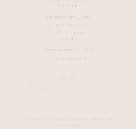
Vanhoutteghem
Boutique
Voldersstraat 6, Gent
T.
+32 9 225 50 45
Vanhoutteghem
Jewelry
Dampoortstraat 2, Gent
T.
+32 9 225 50 45
Instagram
Whatsapp
Vanhoutteghem
Vanhoutteghem
Copyright 2026. Vanhoutteghem. Alle rechten
voorbehouden.