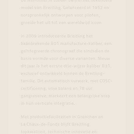
De Navitimer is zonder twijfel het bekendste
model van Breitling. Gelanceerd in 1952 en
oorspronkelijk ontworpen voor piloten,
groeide het uit tot een wereldwijd icoon
In 2009 introduceerde Breitling het
baanbrekende B01 manufacture-kaliber, een
geïntegreerde chronograaf die sindsdien de
basis vormde voor diverse varianten. Nieuw
dit jaar is het eerste drie-wijzer kaliber B31,
exclusief ontwikkeld binnen de Breitling-
familie. Dit automatisch uurwerk, met COSC-
certificering, vrije balans en 78 uur
gangreserve, markeert een belangrijke stap
in hun verticale integratie.
Met productiefaciliteiten in Grenchen en
La Chaux-de‑Fonds blijft Breitling
topkwaliteit, technische innovatie en