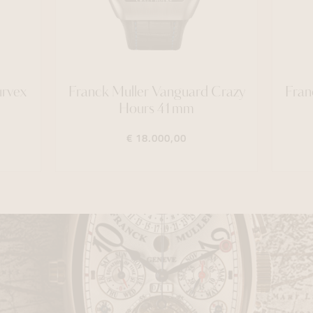
urvex
Franck Muller Vanguard Crazy
Fran
Hours 41mm
€ 18.000,00