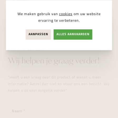
Dampoortstraat 2, 9000 Gent
NIET BESCHIKBAAR
We maken gebruik van
cookies
om uw website
ervaring te verbeteren.
AANPASSEN
ALLES AANVAARDEN
STUUR ONS EEN BERICHT
Wij helpen je graag verder!
"Heeft u een vraag over dit product of wenst u meer
informatie? Aarzel dan niet en stuur ons een bericht. Wij
helpen u zo snel mogelijk verder."