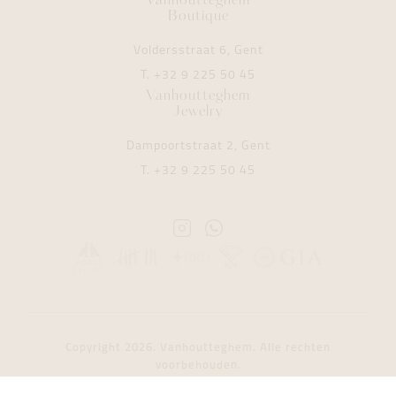
Vanhoutteghem
Boutique
Voldersstraat 6, Gent
T.
+32 9 225 50 45
Vanhoutteghem
Jewelry
Dampoortstraat 2, Gent
T.
+32 9 225 50 45
Instagram
Whatsapp
Vanhoutteghem
Vanhoutteghem
Copyright 2026. Vanhoutteghem. Alle rechten
voorbehouden.