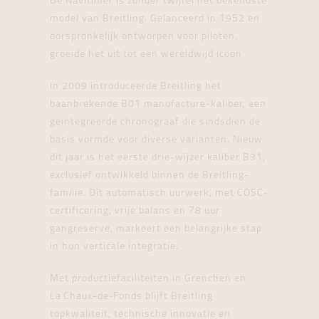
De Navitimer is zonder twijfel het bekendste
model van Breitling. Gelanceerd in 1952 en
oorspronkelijk ontworpen voor piloten,
groeide het uit tot een wereldwijd icoon
In 2009 introduceerde Breitling het
baanbrekende B01 manufacture-kaliber, een
geïntegreerde chronograaf die sindsdien de
basis vormde voor diverse varianten. Nieuw
dit jaar is het eerste drie-wijzer kaliber B31,
exclusief ontwikkeld binnen de Breitling-
familie. Dit automatisch uurwerk, met COSC-
certificering, vrije balans en 78 uur
gangreserve, markeert een belangrijke stap
in hun verticale integratie.
Met productiefaciliteiten in Grenchen en
La Chaux-de‑Fonds blijft Breitling
topkwaliteit, technische innovatie en