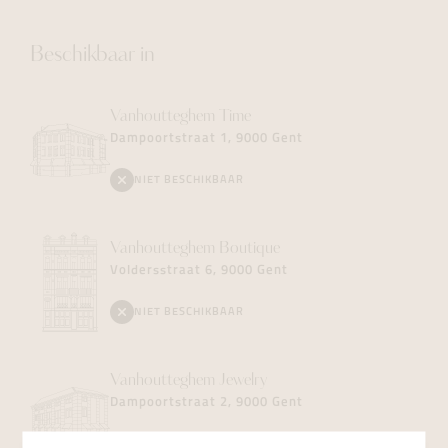
Beschikbaar in
Vanhoutteghem
Time
Dampoortstraat 1, 9000 Gent
NIET BESCHIKBAAR
Vanhoutteghem
Boutique
Voldersstraat 6, 9000 Gent
NIET BESCHIKBAAR
Vanhoutteghem
Jewelry
Dampoortstraat 2, 9000 Gent
NIET BESCHIKBAAR