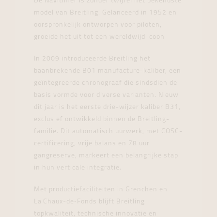
De Navitimer is zonder twijfel het bekendste
model van Breitling. Gelanceerd in 1952 en
oorspronkelijk ontworpen voor piloten,
groeide het uit tot een wereldwijd icoon
In 2009 introduceerde Breitling het
baanbrekende B01 manufacture-kaliber, een
geïntegreerde chronograaf die sindsdien de
basis vormde voor diverse varianten. Nieuw
dit jaar is het eerste drie-wijzer kaliber B31,
exclusief ontwikkeld binnen de Breitling-
familie. Dit automatisch uurwerk, met COSC-
certificering, vrije balans en 78 uur
gangreserve, markeert een belangrijke stap
in hun verticale integratie.
Met productiefaciliteiten in Grenchen en
La Chaux-de‑Fonds blijft Breitling
topkwaliteit, technische innovatie en