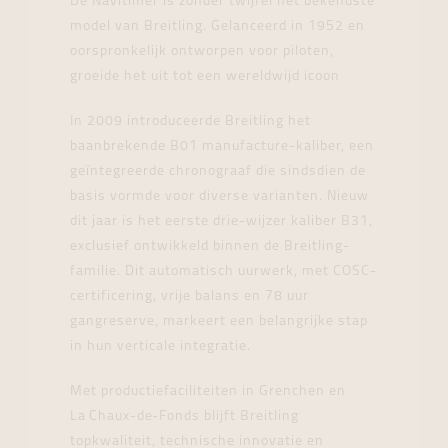
De Navitimer is zonder twijfel het bekendste
model van Breitling. Gelanceerd in 1952 en
oorspronkelijk ontworpen voor piloten,
groeide het uit tot een wereldwijd icoon
In 2009 introduceerde Breitling het
baanbrekende B01 manufacture-kaliber, een
geïntegreerde chronograaf die sindsdien de
basis vormde voor diverse varianten. Nieuw
dit jaar is het eerste drie-wijzer kaliber B31,
exclusief ontwikkeld binnen de Breitling-
familie. Dit automatisch uurwerk, met COSC-
certificering, vrije balans en 78 uur
gangreserve, markeert een belangrijke stap
in hun verticale integratie.
Met productiefaciliteiten in Grenchen en
La Chaux-de‑Fonds blijft Breitling
topkwaliteit, technische innovatie en