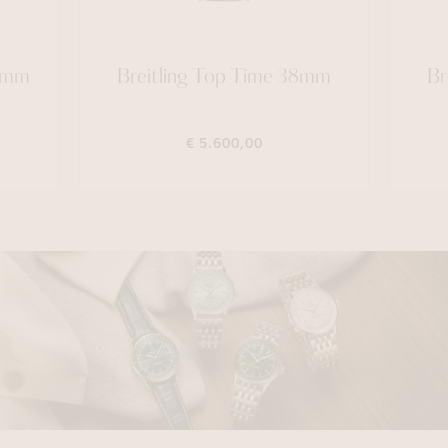
36mm
Breitling Top Time 38mm
Br
€ 5.600,00