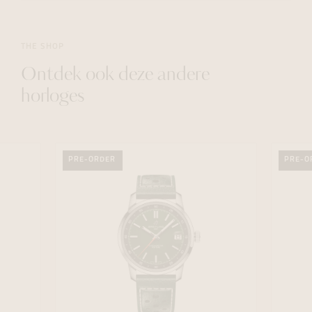
THE SHOP
Ontdek ook deze andere
horloges
PRE-ORDER
PRE-O