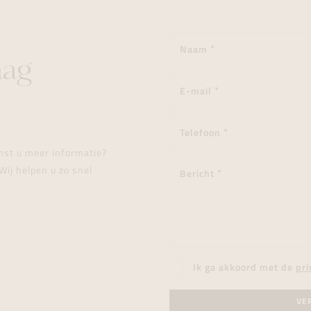
aag
enst u meer informatie?
Wij helpen u zo snel
Ik ga akkoord met de
pri
VE