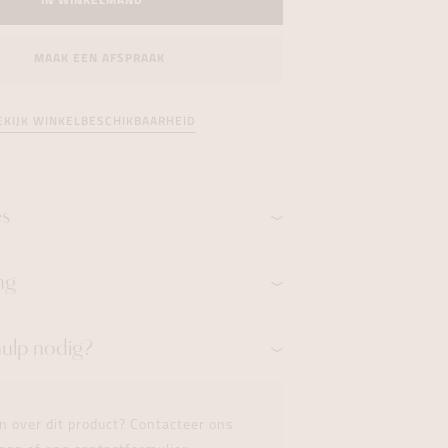
IN WINKELMAND
formeren
formeren
formeren
MAAK EEN AFSPRAAK
EKIJK WINKELBESCHIKBAARHEID
es
ng
hulp nodig?
n over dit product? Contacteer ons