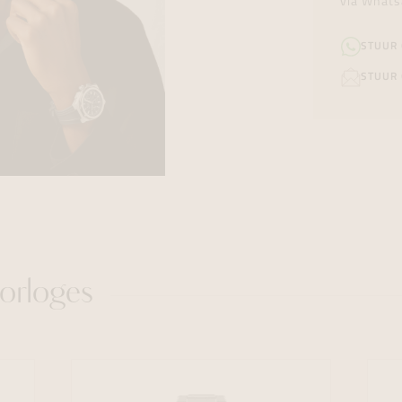
via Whats
STUUR
STUUR 
orloges