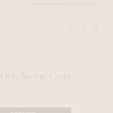
VRAGEN OF INFORMATIE?
+32 9 225 50 45
RONOGRAPHS
ZENITH
 Defy Skyline 42mm
ecenter
ecenter
ecenter
icecenter
icecenter
icecenter
0
rken
rken
rken
n
n
n