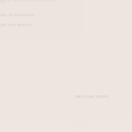
app of ons contactformulier.
 ONS OP WHATSAPP
ONS EEN BERICHT
MEER VAN ZENITH