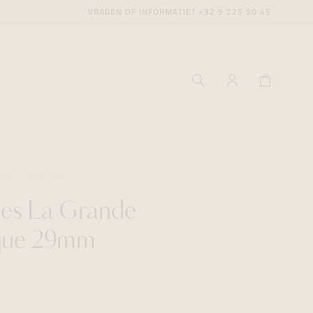
VRAGEN OF INFORMATIE?
+32 9 225 50 45
ESS
LONGINES
es La Grande
ecenter
ecenter
ecenter
ique 29mm
icecenter
icecenter
icecenter
rken
rken
rken
n
n
n