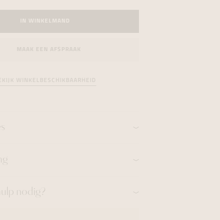
formeren
formeren
formeren
IN WINKELMAND
MAAK EEN AFSPRAAK
EKIJK WINKELBESCHIKBAARHEID
es
ng
hulp nodig?