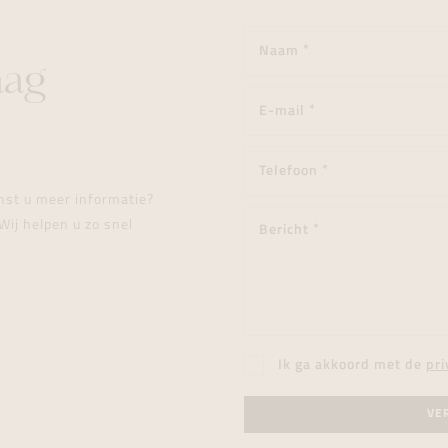
aag
enst u meer informatie?
Wij helpen u zo snel
Ik ga akkoord met de
pri
VE