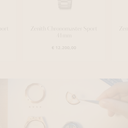
port
Zenith Chronomaster Sport
Zen
41mm
€ 12.200,00