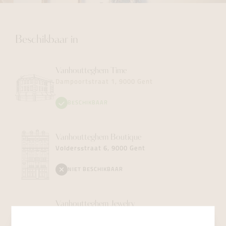
Beschikbaar in
Vanhoutteghem
Time
Dampoortstraat 1, 9000 Gent
BESCHIKBAAR
Vanhoutteghem
Boutique
Voldersstraat 6, 9000 Gent
NIET BESCHIKBAAR
Vanhoutteghem
Jewelry
Dampoortstraat 2, 9000 Gent