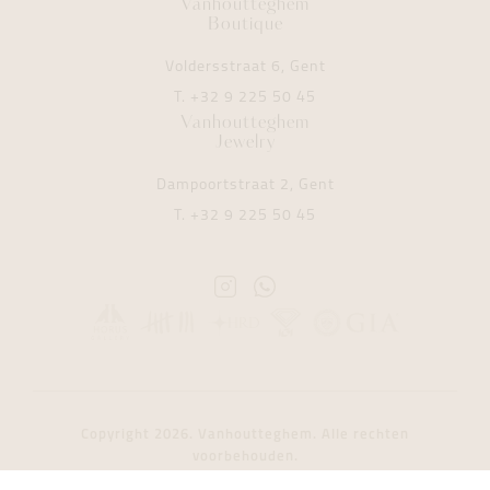
Vanhoutteghem
Boutique
Voldersstraat 6, Gent
T.
+32 9 225 50 45
Vanhoutteghem
Jewelry
Dampoortstraat 2, Gent
T.
+32 9 225 50 45
Instagram
Whatsapp
Vanhoutteghem
Vanhoutteghem
Copyright 2026. Vanhoutteghem. Alle rechten
voorbehouden.