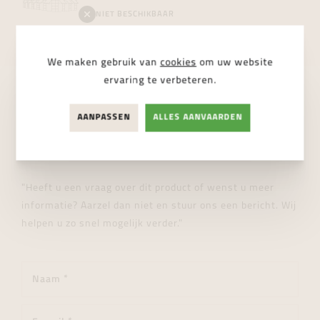
NIET BESCHIKBAAR
We maken gebruik van
cookies
om uw website
ervaring te verbeteren.
STUUR ONS EEN BERICHT
AANPASSEN
ALLES AANVAARDEN
Wij helpen je graag verder!
"Heeft u een vraag over dit product of wenst u meer
informatie? Aarzel dan niet en stuur ons een bericht. Wij
helpen u zo snel mogelijk verder."