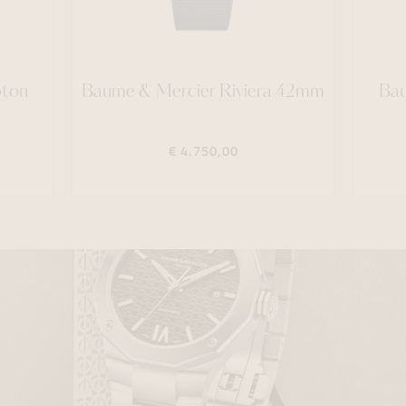
pton
Baume & Mercier Riviera 42mm
Bau
€ 4.750,00