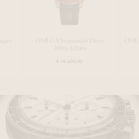
uper
OMEGA Seamaster Diver
OMEG
300m 42mm
€ 16.400,00