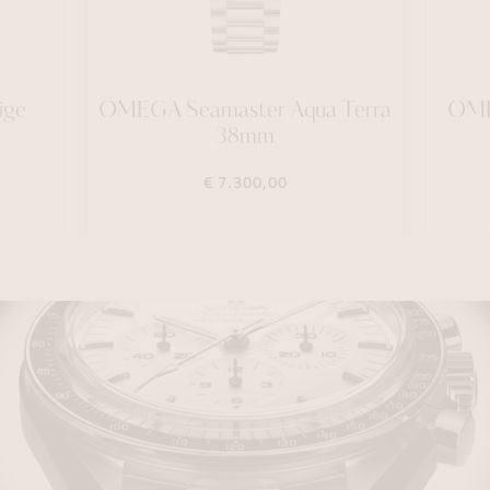
ige
OMEGA Seamaster Aqua Terra
OME
38mm
€ 7.300,00