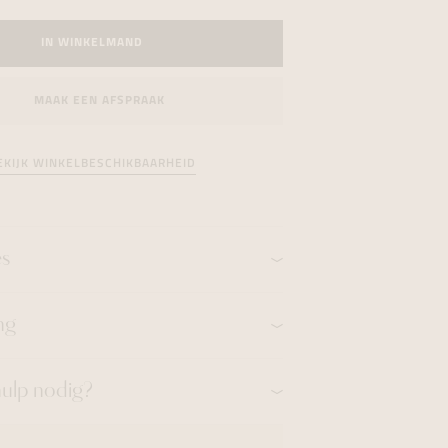
formeren
formeren
formeren
IN WINKELMAND
MAAK EEN AFSPRAAK
EKIJK WINKELBESCHIKBAARHEID
es
ng
hulp nodig?