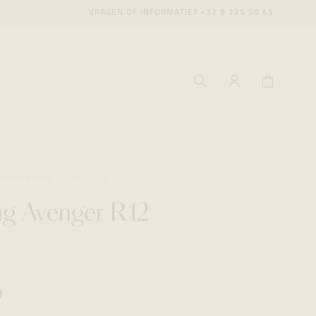
VRAGEN OF INFORMATIE?
+32 9 225 50 45
RONOGRAPHS
BREITLING
ing Avenger R12
ecenter
ecenter
ecenter
icecenter
icecenter
icecenter
rken
rken
rken
0
n
n
n