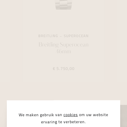
BREITLING
SUPEROCEAN
Breitling Superocean
46mm
€ 5.750,00
We maken gebruik van
cookies
om uw website
ervaring te verbeteren.