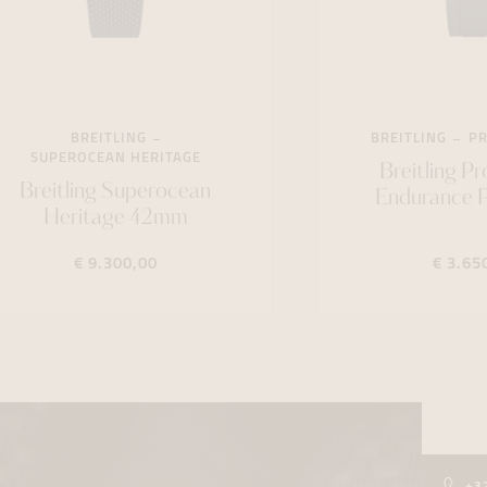
BREITLING
BREITLING
PR
SUPEROCEAN HERITAGE
Breitling Pr
Breitling Superocean
Endurance 
Heritage 42mm
€ 9.300,00
€ 3.65
+3