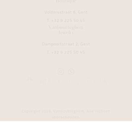
Boutique
Voldersstraat 6, Gent
T.
+32 9 225 50 45
Vanhoutteghem
Jewelry
Dampoortstraat 2, Gent
T.
+32 9 225 50 45
Instagram
Whatsapp
Vanhoutteghem
Vanhoutteghem
Copyright 2026. Vanhoutteghem. Alle rechten
voorbehouden.