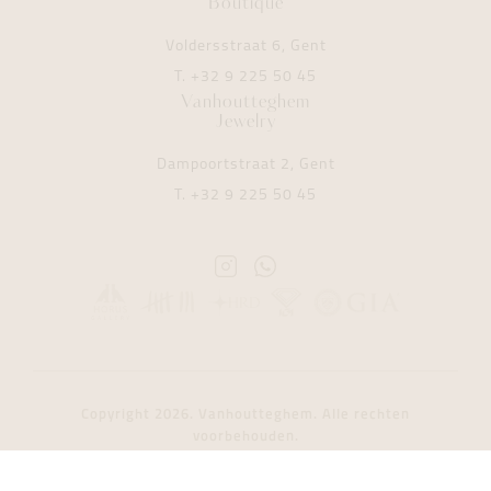
Boutique
Voldersstraat 6, Gent
T.
+32 9 225 50 45
Vanhoutteghem
Jewelry
Dampoortstraat 2, Gent
T.
+32 9 225 50 45
Instagram
Whatsapp
Vanhoutteghem
Vanhoutteghem
Copyright 2026. Vanhoutteghem. Alle rechten
voorbehouden.