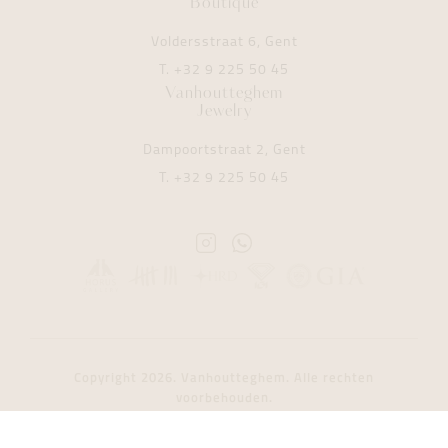
Boutique
Voldersstraat 6, Gent
T.
+32 9 225 50 45
Vanhoutteghem
Jewelry
Dampoortstraat 2, Gent
T.
+32 9 225 50 45
Instagram
Whatsapp
Vanhoutteghem
Vanhoutteghem
Copyright 2026. Vanhoutteghem. Alle rechten
voorbehouden.