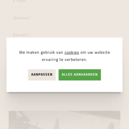
We maken gebruik van
cookies
om uw website
ervaring te verbeteren.
Ik ga akkoord met de
privacy regelgeving
AANPASSEN
ALLES AANVAARDEN
VERSTUUR BERICHT