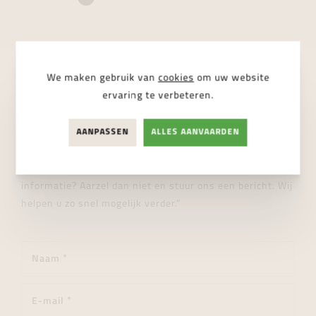
We maken gebruik van
cookies
om uw website
STUUR ONS EEN BERICHT
ervaring te verbeteren.
Wij helpen je graag verder!
AANPASSEN
ALLES AANVAARDEN
"Heeft u een vraag over dit product of wenst u meer
informatie? Aarzel dan niet en stuur ons een bericht. Wij
helpen u zo snel mogelijk verder."