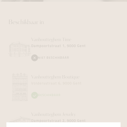
Beschikbaar in
Vanhoutteghem
Time
Dampoortstraat 1, 9000 Gent
NIET BESCHIKBAAR
Vanhoutteghem
Boutique
Voldersstraat 6, 9000 Gent
BESCHIKBAAR
Vanhoutteghem
Jewelry
Dampoortstraat 2, 9000 Gent