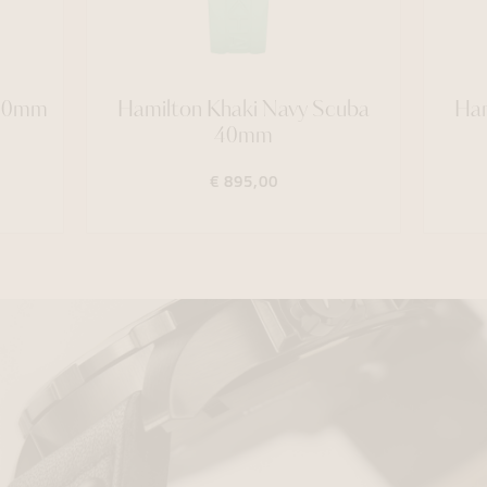
 40mm
Hamilton Khaki Navy Scuba
Ham
40mm
€ 895,00