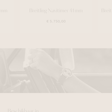
42mm
Breitling Navitimer 41mm
Brei
€ 5.750,00
Beschikbaar in