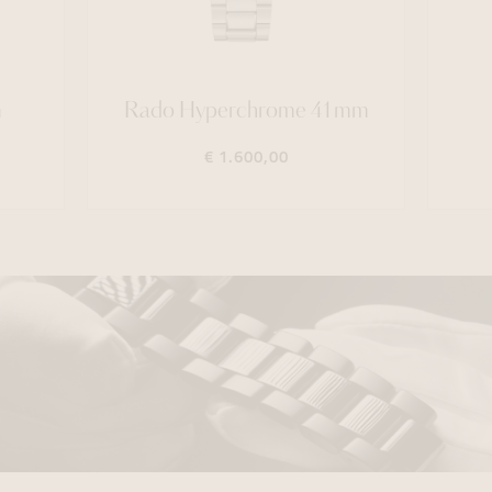
m
Rado Hyperchrome 41mm
€ 1.600,00