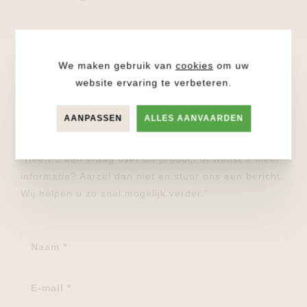
We maken gebruik van
cookies
om uw
website ervaring te verbeteren.
STUUR ONS EEN BERICHT
Wij helpen je graag verder!
AANPASSEN
ALLES AANVAARDEN
"Heeft u een vraag over dit product of wenst u meer
informatie? Aarzel dan niet en stuur ons een bericht.
Wij helpen u zo snel mogelijk verder."