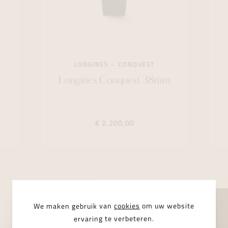
LONGINES
CONQUEST
Longines Conquest 38mm
€ 2.200,00
We maken gebruik van
cookies
om uw website
ervaring te verbeteren.