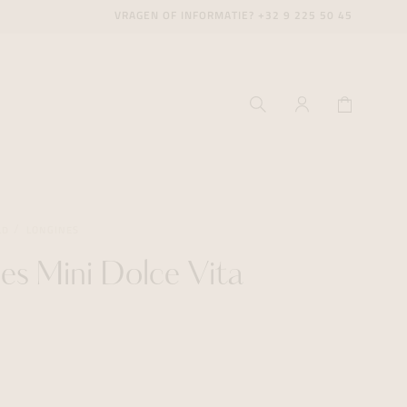
VRAGEN OF INFORMATIE?
+32 9 225 50 45
LD
LONGINES
es Mini Dolce Vita
ecenter
ecenter
ecenter
icecenter
icecenter
icecenter
rken
rken
rken
n
n
n