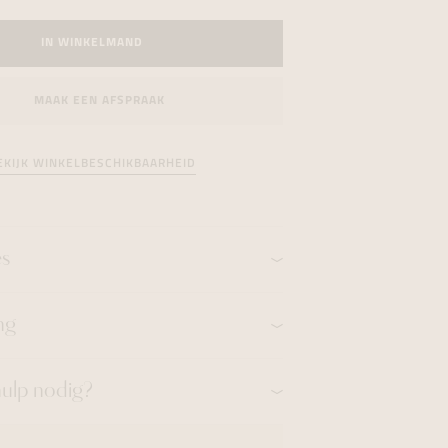
formeren
formeren
formeren
IN WINKELMAND
MAAK EEN AFSPRAAK
EKIJK WINKELBESCHIKBAARHEID
es
ng
hulp nodig?