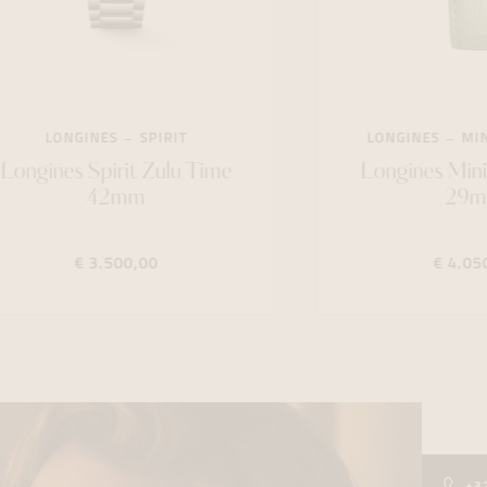
LONGINES
SPIRIT
LONGINES
MIN
Longines Spirit Zulu Time
Longines Mini
42mm
29
€ 3.500,00
€ 4.05
+3