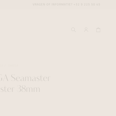
VRAGEN OF INFORMATIE?
+32 9 225 50 45
LY
OMEGA
 Seamaster
ecenter
ecenter
ecenter
aster 38mm
icecenter
icecenter
icecenter
rken
rken
rken
n
n
n