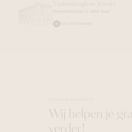
Vanhoutteghem
Jewelry
Dampoortstraat 2, 9000 Gent
NIET BESCHIKBAAR
STUUR ONS EEN BERICHT
Wij helpen je gr
verder!