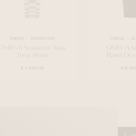
OMEGA
SEAMASTER
OMEGA
S
OMEGA Seamaster Aqua
OMEGA Se
Terra 30mm
Planet Oc
€ 7.000,00
€ 8.50
+3