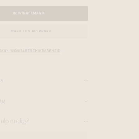
formeren
formeren
formeren
IN WINKELMAND
MAAK EEN AFSPRAAK
EKIJK WINKELBESCHIKBAARHEID
es
ng
hulp nodig?