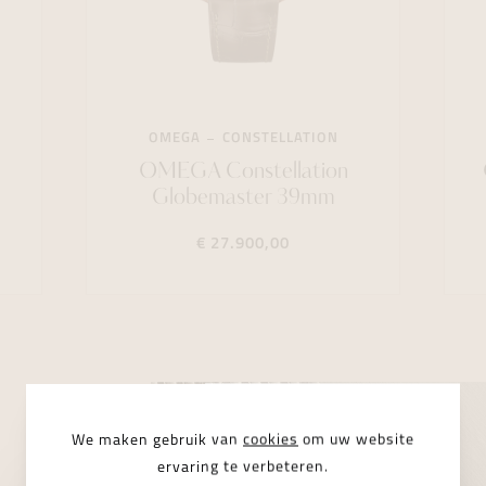
OMEGA
CONSTELLATION
OMEGA Constellation
Globemaster 39mm
€ 27.900,00
We maken gebruik van
cookies
om uw website
ervaring te verbeteren.