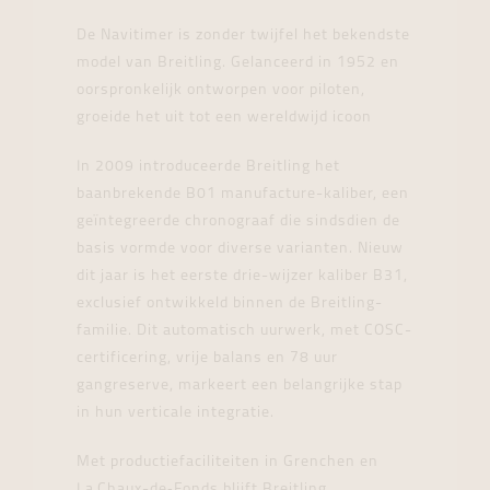
De Navitimer is zonder twijfel het bekendste
model van Breitling. Gelanceerd in 1952 en
oorspronkelijk ontworpen voor piloten,
groeide het uit tot een wereldwijd icoon
In 2009 introduceerde Breitling het
baanbrekende B01 manufacture-kaliber, een
geïntegreerde chronograaf die sindsdien de
basis vormde voor diverse varianten. Nieuw
dit jaar is het eerste drie-wijzer kaliber B31,
exclusief ontwikkeld binnen de Breitling-
familie. Dit automatisch uurwerk, met COSC-
certificering, vrije balans en 78 uur
gangreserve, markeert een belangrijke stap
in hun verticale integratie.
Met productiefaciliteiten in Grenchen en
La Chaux-de‑Fonds blijft Breitling