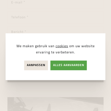
We maken gebruik van
cookies
om uw website
ervaring te verbeteren.
AANPASSEN
ALLES AANVAARDEN
Ik ga akkoord met de
privacy regelgeving
VERSTUUR BERICHT