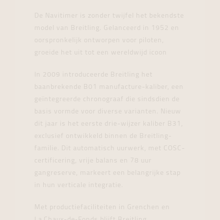
De Navitimer is zonder twijfel het bekendste
model van Breitling. Gelanceerd in 1952 en
oorspronkelijk ontworpen voor piloten,
groeide het uit tot een wereldwijd icoon
In 2009 introduceerde Breitling het
baanbrekende B01 manufacture-kaliber, een
geïntegreerde chronograaf die sindsdien de
basis vormde voor diverse varianten. Nieuw
dit jaar is het eerste drie-wijzer kaliber B31,
exclusief ontwikkeld binnen de Breitling-
familie. Dit automatisch uurwerk, met COSC-
certificering, vrije balans en 78 uur
gangreserve, markeert een belangrijke stap
in hun verticale integratie.
Met productiefaciliteiten in Grenchen en
La Chaux-de‑Fonds blijft Breitling