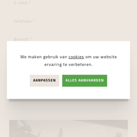
We maken gebruik van
cookies
om uw website
ervaring te verbeteren.
AANPASSEN
ALLES AANVAARDEN
Ik ga akkoord met de
privacy regelgeving
VERSTUUR BERICHT