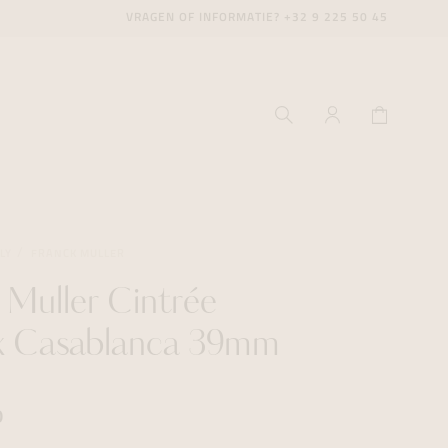
VRAGEN OF INFORMATIE?
+32 9 225 50 45
LY
FRANCK MULLER
 Muller Cintrée
ecenter
ecenter
ecenter
x Casablanca 39mm
icecenter
icecenter
icecenter
rken
rken
rken
0
n
n
n