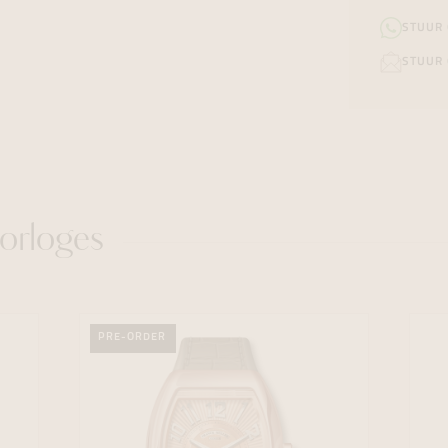
STUUR
STUUR 
orloges
PRE-ORDER