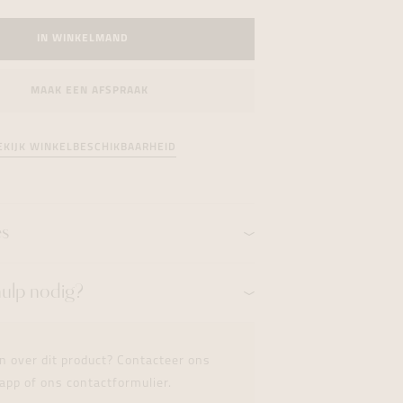
formeren
formeren
formeren
IN WINKELMAND
MAAK EEN AFSPRAAK
EKIJK WINKELBESCHIKBAARHEID
es
hulp nodig?
n over dit product? Contacteer ons
app of ons contactformulier.