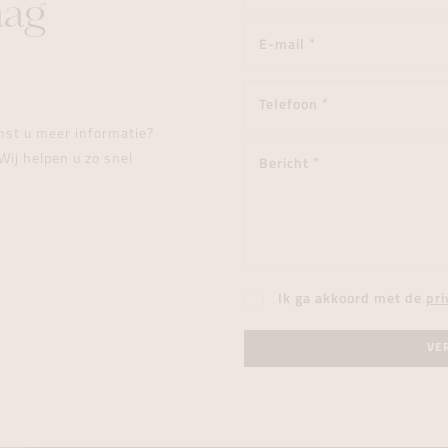
aag
enst u meer informatie?
Wij helpen u zo snel
Ik ga akkoord met de
pri
VE