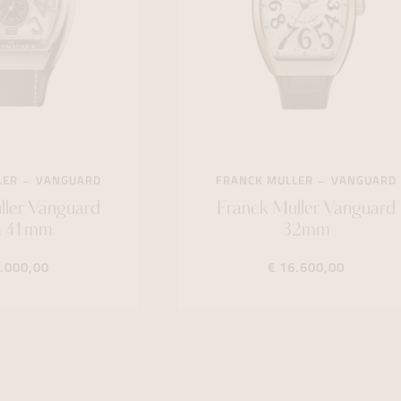
LER
VANGUARD
FRANCK MULLER
VANGUARD
ller Vanguard
Franck Muller Vanguard
m 41mm
32mm
1.000,00
€ 16.600,00