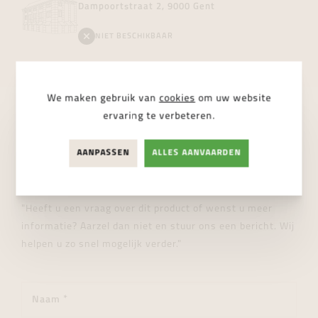
Dampoortstraat 2, 9000 Gent
NIET BESCHIKBAAR
We maken gebruik van
cookies
om uw website
ervaring te verbeteren.
STUUR ONS EEN BERICHT
AANPASSEN
ALLES AANVAARDEN
Wij helpen je graag verder!
"Heeft u een vraag over dit product of wenst u meer
informatie? Aarzel dan niet en stuur ons een bericht. Wij
helpen u zo snel mogelijk verder."