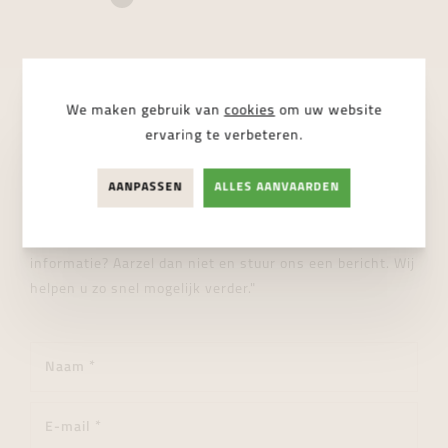
We maken gebruik van
cookies
om uw website
STUUR ONS EEN BERICHT
ervaring te verbeteren.
Wij helpen je graag verder!
AANPASSEN
ALLES AANVAARDEN
"Heeft u een vraag over dit product of wenst u meer
informatie? Aarzel dan niet en stuur ons een bericht. Wij
helpen u zo snel mogelijk verder."