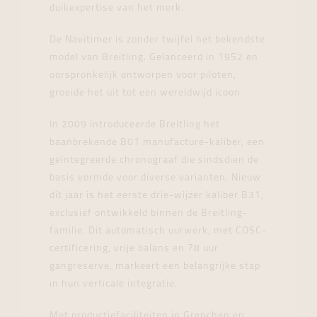
duikexpertise van het merk.
De Navitimer is zonder twijfel het bekendste
model van Breitling. Gelanceerd in 1952 en
oorspronkelijk ontworpen voor piloten,
groeide het uit tot een wereldwijd icoon
In 2009 introduceerde Breitling het
baanbrekende B01 manufacture-kaliber, een
geïntegreerde chronograaf die sindsdien de
basis vormde voor diverse varianten. Nieuw
dit jaar is het eerste drie-wijzer kaliber B31,
exclusief ontwikkeld binnen de Breitling-
familie. Dit automatisch uurwerk, met COSC-
certificering, vrije balans en 78 uur
gangreserve, markeert een belangrijke stap
in hun verticale integratie.
Met productiefaciliteiten in Grenchen en