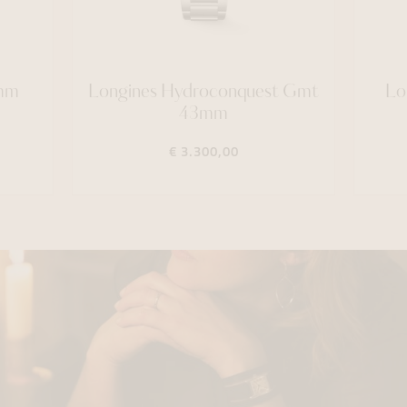
 mm
Longines Hydroconquest Gmt
Lo
43mm
€ 3.300,00