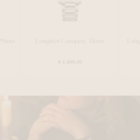
a 29mm
Longines Conquest 34mm
Long
€ 2.300,00