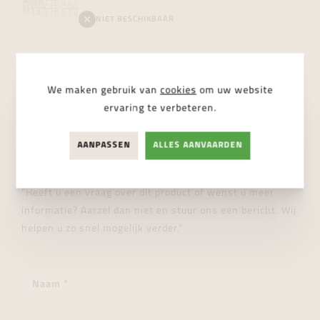
NIET BESCHIKBAAR
We maken gebruik van
cookies
om uw website
ervaring te verbeteren.
STUUR ONS EEN BERICHT
Wij helpen je graag verder!
AANPASSEN
ALLES AANVAARDEN
"Heeft u een vraag over dit product of wenst u meer
informatie? Aarzel dan niet en stuur ons een bericht. Wij
helpen u zo snel mogelijk verder."