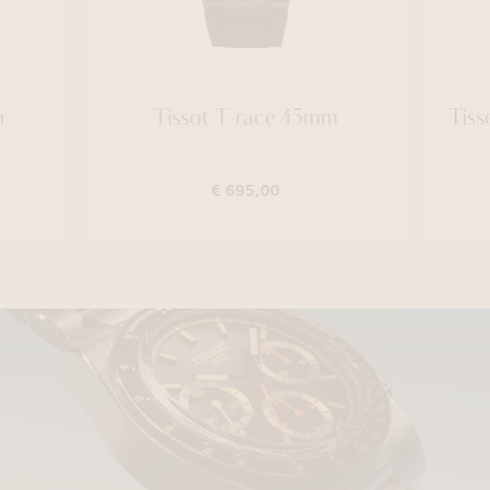
m
Tissot T-race 45mm
Tis
€ 695,00