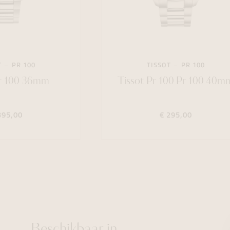
T
PR 100
TISSOT
PR 100
Pr 100 36mm
Tissot Pr 100 Pr 100 40m
395,00
€ 295,00