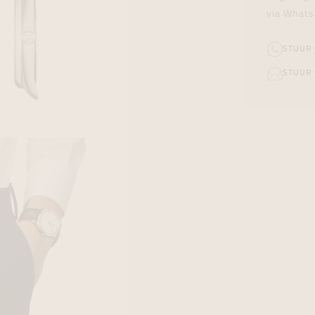
via Whats
STUUR
STUUR 