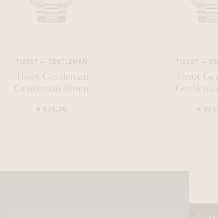
TISSOT
GENTLEMAN
TISSOT
GE
Tissot Gentleman
Tissot Ge
Gentleman 40mm
Gentlema
€ 925,00
€ 925
+3