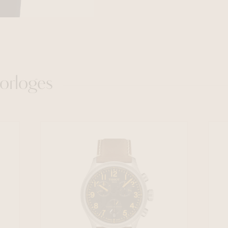
orloges