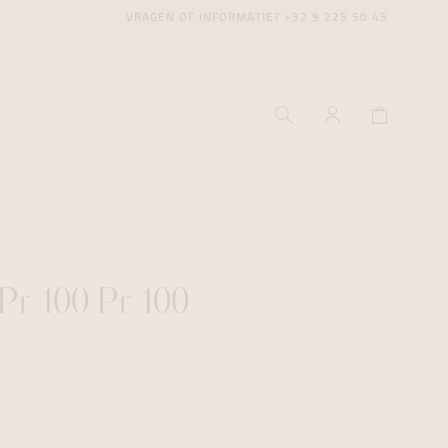
VRAGEN OF INFORMATIE?
+32 9 225 50 45
ESS
TISSOT
 Pr 100 Pr 100
ecenter
ecenter
ecenter
icecenter
icecenter
icecenter
rken
rken
rken
n
n
n