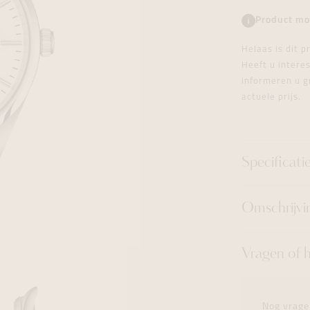
tingen
over
For Him
Juwelen trans
Juwelen trans
Juwelen trans
For Him
Cadeaubon
Product mo
den
on
ock
Cadeaubon
Diamant
Diamant
Diamant
Cadeaubon
Helaas is dit 
graphs
Heeft u inter
informeren u g
actuele prijs.
Specificati
Omschrijvi
Vragen of 
Nog vrage