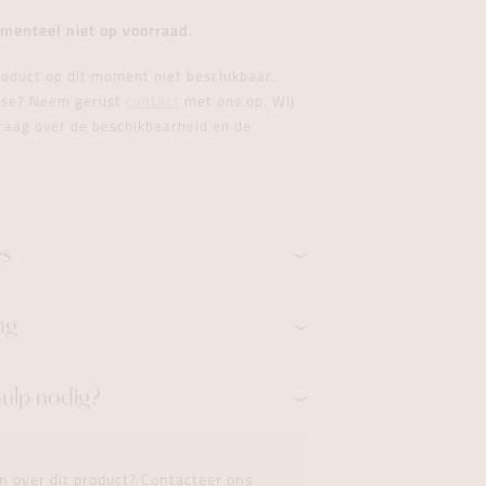
formeren
formeren
formeren
menteel niet op voorraad.
product op dit moment niet beschikbaar.
esse? Neem gerust
contact
met ons op. Wij
raag over de beschikbaarheid en de
es
ng
hulp nodig?
n over dit product? Contacteer ons