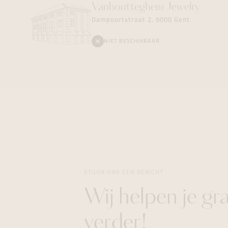
Vanhoutteghem
Jewelry
Dampoortstraat 2, 9000 Gent
NIET BESCHIKBAAR
STUUR ONS EEN BERICHT
Wij helpen je gr
verder!