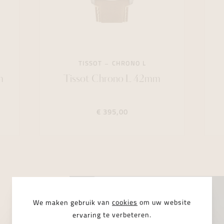
TISSOT
CHRONO L
m
Tissot Chrono L 42mm
€ 395,00
We maken gebruik van
cookies
om uw website
ervaring te verbeteren.