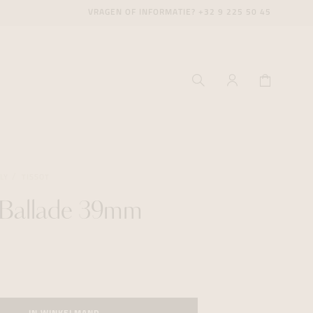
VRAGEN OF INFORMATIE?
+32 9 225 50 45
LY
TISSOT
 Ballade 39mm
ecenter
ecenter
ecenter
icecenter
icecenter
icecenter
rken
rken
rken
n
n
n