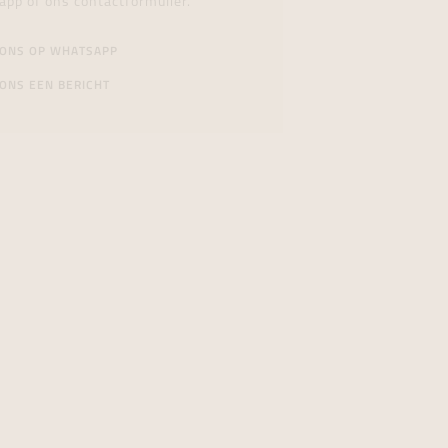
app of ons contactformulier.
 ONS OP WHATSAPP
ONS EEN BERICHT