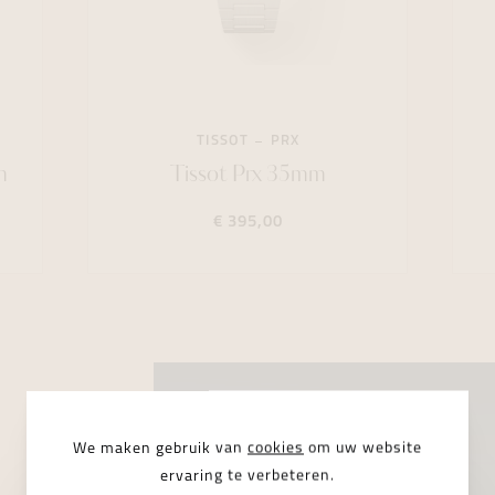
TISSOT
PRX
m
Tissot Prx 35mm
€ 395,00
We maken gebruik van
cookies
om uw website
ervaring te verbeteren.