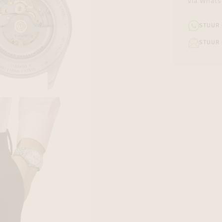
via Whats
STUUR
STUUR 