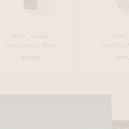
TISSOT
SEASTAR
TISSOT
Tissot Seastar 38mm
Tissot Prx
€ 645,00
€ 775
+3