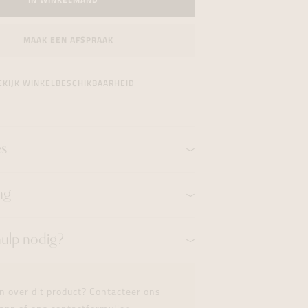
IN WINKELMAND
formeren
formeren
formeren
MAAK EEN AFSPRAAK
EKIJK WINKELBESCHIKBAARHEID
es
ng
hulp nodig?
n over dit product? Contacteer ons