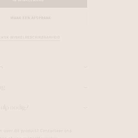
IN WINKELMAND
formeren
formeren
formeren
MAAK EEN AFSPRAAK
EKIJK WINKELBESCHIKBAARHEID
es
ng
hulp nodig?
n over dit product? Contacteer ons