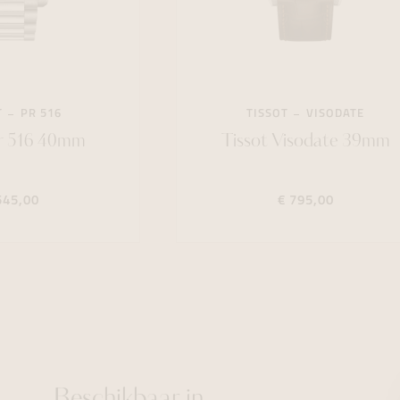
T
PR 516
TISSOT
VISODATE
Pr 516 40mm
Tissot Visodate 39mm
545,00
€ 795,00