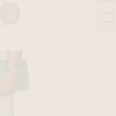
via Whats
STUUR
STUUR 