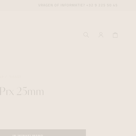
VRAGEN OF INFORMATIE?
+32 9 225 50 45
LY
TISSOT
 Prx 25mm
ecenter
ecenter
ecenter
icecenter
icecenter
icecenter
rken
rken
rken
n
n
n