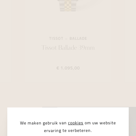
TISSOT
BALLADE
Tissot Ballade 39mm
€ 1.095,00
We maken gebruik van
cookies
om uw website
ervaring te verbeteren.