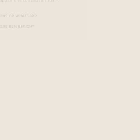
app of ons contactformulier.
 ONS OP WHATSAPP
ONS EEN BERICHT