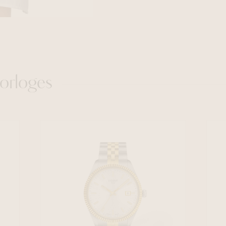
orloges